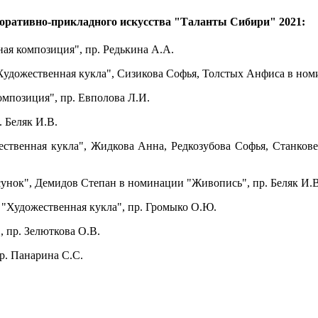
коративно-прикладного искусства "Таланты Сибири" 2021:
ая композиция", пр. Редькина А.А.
твенная кукла", Сизикова Софья, Толстых Анфиса в номина
ция", пр. Евполова Л.И.
еляк И.В.
ественная кукла", Жидкова Анна, Редкозубова Софья, Станков
сунок", Демидов Степан в номинации "Живопись", пр. Беляк И.В
ественная кукла", пр. Громыко О.Ю.
. Зелюткова О.В.
Панарина С.С.