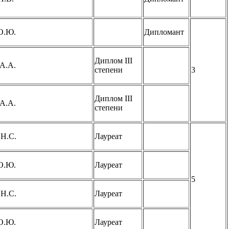
О.Ю.
Дипломант
Диплом III
 А.А.
степени
3
Диплом III
 А.А.
степени
 Н.С.
Лауреат
О.Ю.
Лауреат
5
 Н.С.
Лауреат
О.Ю.
Лауреат