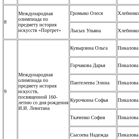
Громыко Олеся
Хлебнико
Международная
олимпиада по
8
предмету история
искусств «Портрет»
Лысых Ульяна
Хлебнико
Кувырзина Ольга
Пикалова
Горчакова Дарья
Пикалова
Международная
олимпиада по
Пантелеева Элина
Пикалова
предмету история
9
искусств,
посвященной 160-
Курочкина Софья
Пикалова
летию со дня рождения
И.И. Левитана
Ткаченко София
Пикалова
Сысоева Надежда
Пикалова