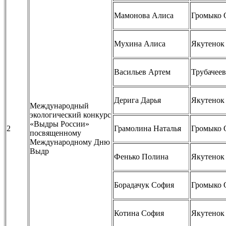
Мамонова Алиса
Громыко 
Мухина Алиса
Якутенок
Васильев Артем
Трубачеев
Дерига Дарья
Якутенок
Международный
экологический конкурс
«Выдры России»
2
Грамолина Наталья
Громыко 
посвященному
Международному Дню
Выдр
Фенько Полина
Якутенок
Борадачук София
Громыко 
Котина София
Якутенок