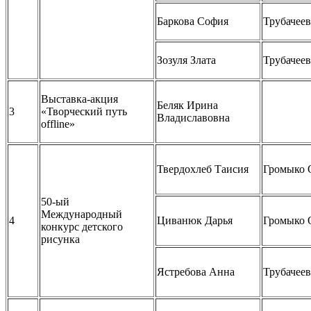
Баркова София
Трубачеев
Зозуля Злата
Трубачеев
Выставка-акция
Беляк Ирина
3
«Творческий путь
Владиславовна
offline»
Твердохлеб Таисия
Громыко 
50-ый
Международный
4
Циванюк Дарья
Громыко 
конкурс детского
рисунка
Ястребова Анна
Трубачеев