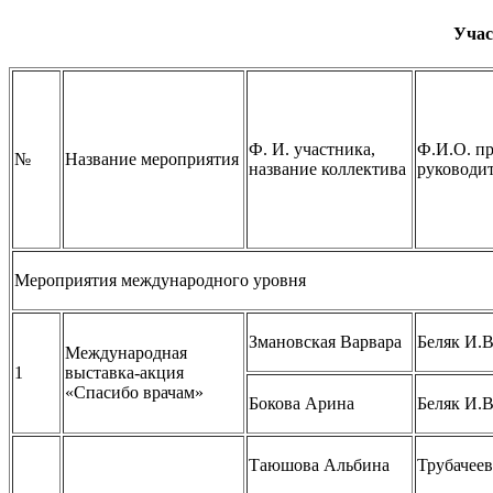
Учас
Ф. И. участника,
Ф.И.О. пр
№
Название мероприятия
название коллектива
руководи
Мероприятия международного уровня
Змановская Варвара
Беляк И.В
Международная
1
выставка-акция
«Спасибо врачам»
Бокова Арина
Беляк И.В
Таюшова Альбина
Трубачеев