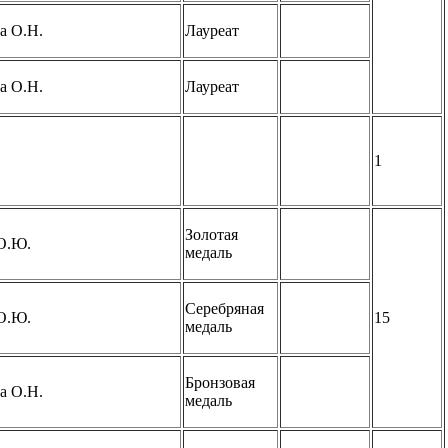
а О.Н.
Лауреат
а О.Н.
Лауреат
1
Золотая
О.Ю.
медаль
Серебряная
О.Ю.
15
медаль
Бронзовая
а О.Н.
медаль