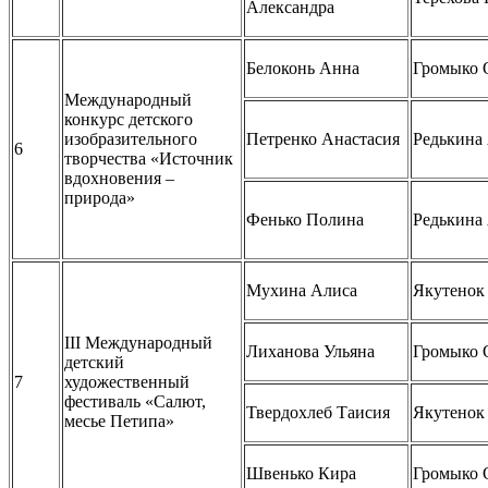
Александра
Белоконь Анна
Громыко 
Международный
конкурс детского
изобразительного
Петренко Анастасия
Редькина
6
творчества «Источник
вдохновения –
природа»
Фенько Полина
Редькина
Мухина Алиса
Якутенок
III Международный
Лиханова Ульяна
Громыко 
детский
7
художественный
фестиваль «Салют,
Твердохлеб Таисия
Якутенок
месье Петипа»
Швенько Кира
Громыко 