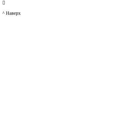

^ Наверх