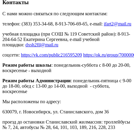
Контакты
С нами можно связаться по следующим контактам:
телефон: (383) 353-34-68, 8-913-706-69-65, e-mail:
ifart2@mail.ru
учебная площадка (при СОШ № 119 Советский район): 8-913-
204-64-52 Екатерина Сергеевна, e-mail учебной
площадки:
dxsh2fil@mail.ru
соцсети:
https://vk.com/public216595209
https://ok.ru/group/7000
Режим работы школы
: понедельник-суббота с 8-00 до 20-00,
воскресенье - выходной
Режим работы Администрации
: понедельник-пятница с 9-00
до 18-00, обед с 13-00 до 14-00, выходной - суббота,
воскресенье
Мы расположены по адресу:
630079, г. Новосибирск, ул. Станиславского, дом 36
проезд до остановки Станиславский жилмассив: троллейбусы
№ 7, 24, автобусы № 28, 64, 101, 103, 189, 216, 228, 233