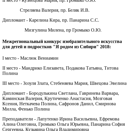
II место - Кузнецова Мария, пр. Громыко О.Ю.
Стреляева Валерия, пр. Беляк И.В.
Дипломант - Карелина Кира, пр. Панарина С.С.
Мизгулина Милена, пр Громыко О.Ю.
Межрегиональный конкурс изобразительного искусства
для детей и подростков "Я родом из Сибири" 2018:
I место - Маслюк Вениамин
II место - Мандрико Елизавета, Подакова Татьяна, Титова
Полина
III место - Зозуля Злата, Стебеняева Мария, Швецова Эвелина
Дипломант - Бородулькина Светлана, Гавринева Варвара,
Каминская Валерия, Крутиченко Анастасия, Мозговая
Ксения, Неткачева Полина, Сафронов Данил, Смирнова
Милла, Фенько Полина
Преподаватели - Лапутенко Ирина Васильевна, Ефремова
Алина Олеговна, Громыко Ольга Юрьевна, Панарина София
Сергеевна, Кузьмина Ольга Владимировна