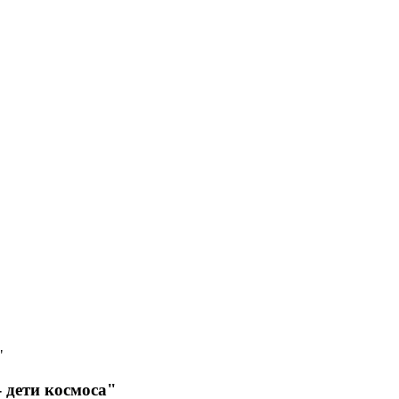
"
 дети космоса"